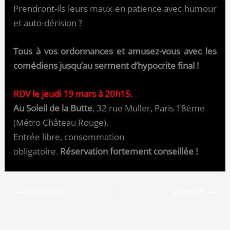
Prendront-ils leurs maux en patience avec humour
et auto-dérision ?
Tous à vos ordonnances et amusez-vous avec les
comédiens jusqu’au serment d’hypocrite final !
RDV le jeudi 19 mars à 20h15.
Au Soleil de la Butte
, 32 rue Muller, Paris 18ème
(Métro Château Rouge).
Entrée libre, consommation
obligatoire.
Réservation fortement conseillée !
PRÉCÉDENT
SUIVANT