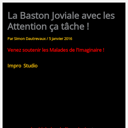
La Baston Joviale avec les
Attention ça tâche !
Par
Simon Dautrevaux
/
5 janvier 2016
Venez soutenir les Malades de l’Imaginaire !
Impro Studio
renouvelle sa Baston Joviale. Cette
année, ce ne seront pas moins de 16 équipes
parisiennes qui se feront face dans des rencontres
en 3X3 au cours de la saison !
Au programme : de belles rencontres, du beau jeu,
des comédiens de différents horizons et beaucoup
beaucoup de fun ! Venez soutenir votre troupe