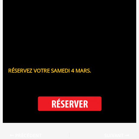
c’est les deux à la fois !
Dans une mise en scène inspirée du cérémonial
des matchs de hockey, deux équipes de 6
improvisateurs se mesurent amicalement autour
de thèmes élaborés et tirés au sort par l’arbitre. Et
les spectateurs votent pour l’équipe qu’ils
préfèrent !
RÉSERVEZ VOTRE SAMEDI 4 MARS.
Et comme toujours, buvette sur place avec
boissons et petites collations «maison».
PRÉCÉDENT
SUIVANT