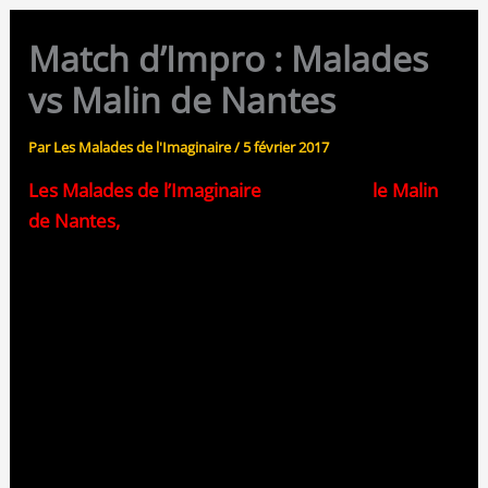
Match d’Impro : Malades
vs Malin de Nantes
Par
Les Malades de l'Imaginaire
/
5 février 2017
Les Malades de l’Imaginaire
rencontrent
le Malin
de Nantes,
deux troupes qui se connaissent et qui s’adorent !
Le Beurre blanc au muscadet, le canard nantais…
On sait tous que cette ville regorge de jolies
choses pour nos cinq sens.
Alors attendez-vous à une rencontre savoureuse !
Ce n’est pas du théâtre et ce n’est pas du sport :