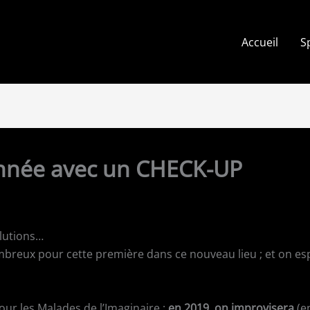
Accueil
S
année avec un CHECK-UP
olutions…
breux pour cette première dans ce nouveau lieu ; et on es
our les Malades de l’Imaginaire :
en 2019, on improvisera
(en