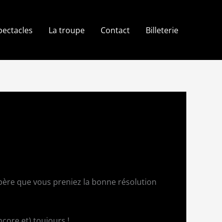
pectacles
La troupe
Contact
Billeterie
père que vous preniez la bonne résolution
core et) toujours !