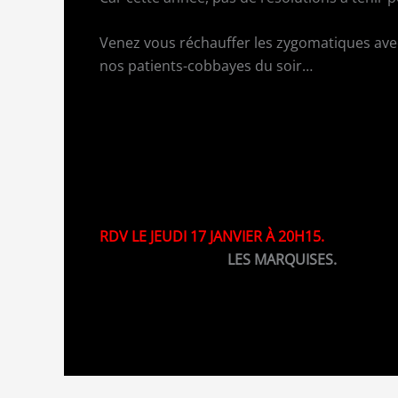
Venez vous réchauffer les zygomatiques avec
nos patients-cobbayes du soir…
Tous à vos ordonnances !
RDV LE JEUDI 17 JANVIER À 20H15.
Au Bar/Restaurant
LES MARQUISES.
145 Rue Oberkampf, 75011 Paris (
Métro Men
Entrée libre.
Sortie au chapeau pour les artis