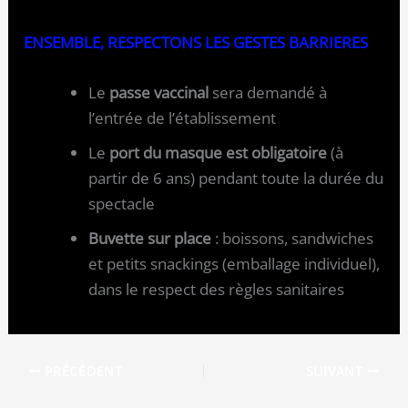
ENSEMBLE, RESPECTONS LES GESTES BARRIERES
Le
passe vaccinal
sera demandé à
l’entrée de l’établissement
Le
port du masque est obligatoire
(à
partir de 6 ans) pendant toute la durée du
spectacle
Buvette sur place
: boissons, sandwiches
et petits snackings (emballage individuel),
dans le respect des règles sanitaires
PRÉCÉDENT
SUIVANT